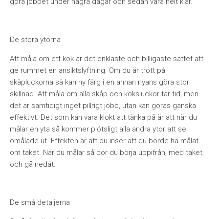
göra jobbet under några dagar och sedan vara helt klar.
De stora ytorna
Att måla om ett kök är det enklaste och billigaste sättet att
ge rummet en ansiktslyftning. Om du är trött på
skåpluckorna så kan ny färg i en annan nyans göra stor
skillnad. Att måla om alla skåp och köksluckor tar tid, men
det är samtidigt inget pillrigt jobb, utan kan göras ganska
effektivt. Det som kan vara klokt att tänka på är att när du
målar en yta så kommer plötsligt alla andra ytor att se
omålade ut. Effekten är att du inser att du borde ha målat
om taket. När du målar så bör du börja uppifrån, med taket,
och gå nedåt.
De små detaljerna