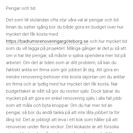
Pengar och tid
Det som till slutändan ofta styr våra val är pengar och tid.
Innan du sätter igång bör du både göra en budget över hur
mycket det får kosta med
https://badrumsrenoveringargöteborg.se
och hur mycket tid
som du vill lägga på projektet. Många gånger är det ju så att
om vi har lite pengar, så måste vi själva spendera mer tid på
arbetet. Om det är tiden som är ditt problem, så kan du
faktiskt anlita en firma som gör jobbet åt dig. Att göra en
mindre renovering behöver inte kosta skjortan om du anlitar
en firma och är tydlig med hur mycket det får kosta. När
budgettaket är nått så gör du resten själv. Dock tjänar du
mycket på att göra en enkel renovering själv, i alla fall jobb
som att måla och byta knoppar. Om du har mer tid än
pengar, så bör du ändå tänka på att inte låta jobbet ta för
lång tid. Det är jobbigt att leva i ett kök som håller på att
renoveras under flera veckor. Det klokaste är att försöka