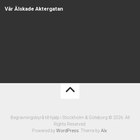
Vår Älskade Aktergatan
Begravningsbyrå till hjälp i Stockholm & Göteborg © 2026. All
Rights Reserved.
Powered by
WordPress
. Theme by
Alx
.