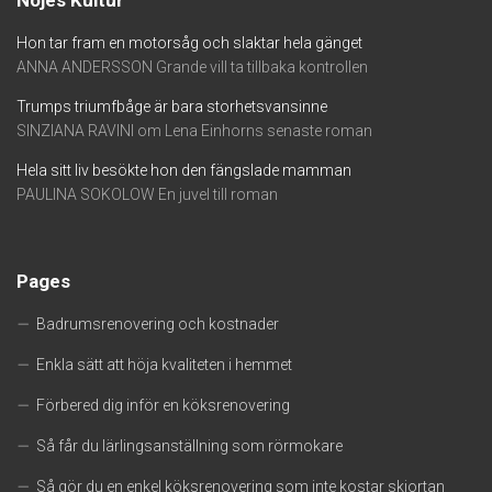
Nöjes Kultur
Hon tar fram en motorsåg och slaktar hela gänget
ANNA ANDERSSON Grande vill ta tillbaka kontrollen
Trumps triumfbåge är bara storhetsvansinne
SINZIANA RAVINI om Lena Einhorns senaste roman
Hela sitt liv besökte hon den fängslade mamman
PAULINA SOKOLOW En juvel till roman
Pages
Badrumsrenovering och kostnader
Enkla sätt att höja kvaliteten i hemmet
Förbered dig inför en köksrenovering
Så får du lärlingsanställning som rörmokare
Så gör du en enkel köksrenovering som inte kostar skjortan