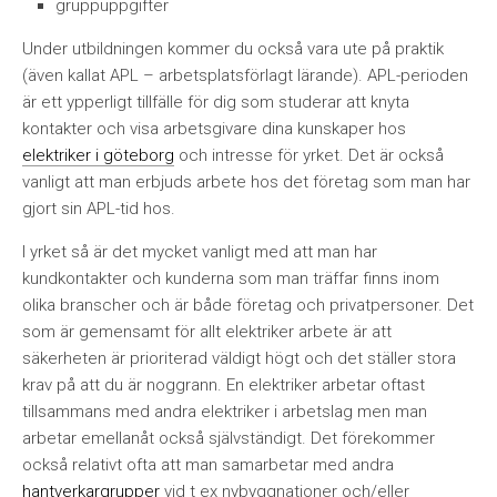
gruppuppgifter
Under utbildningen kommer du också vara ute på praktik
(även kallat APL – arbetsplatsförlagt lärande). APL-perioden
är ett ypperligt tillfälle för dig som studerar att knyta
kontakter och visa arbetsgivare dina kunskaper hos
elektriker i göteborg
och intresse för yrket. Det är också
vanligt att man erbjuds arbete hos det företag som man har
gjort sin APL-tid hos.
I yrket så är det mycket vanligt med att man har
kundkontakter och kunderna som man träffar finns inom
olika branscher och är både företag och privatpersoner. Det
som är gemensamt för allt elektriker arbete är att
säkerheten är prioriterad väldigt högt och det ställer stora
krav på att du är noggrann. En elektriker arbetar oftast
tillsammans med andra elektriker i arbetslag men man
arbetar emellanåt också självständigt. Det förekommer
också relativt ofta att man samarbetar med andra
hantverkargrupper
vid t ex nybyggnationer och/eller