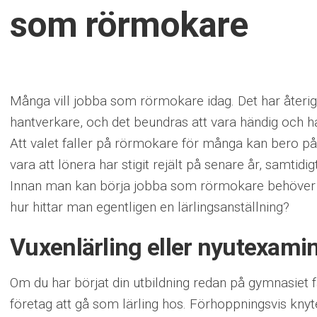
som rörmokare
Många vill jobba som rörmokare idag. Det har återigen
hantverkare, och det beundras att vara händig och 
Att valet faller på rörmokare för många kan bero på
vara att lönera har stigit rejält på senare år, samtidi
Innan man kan börja jobba som rörmokare behöver 
hur hittar man egentligen en lärlingsanställning?
Vuxenlärling eller nyutexami
Om du har börjat din utbildning redan på gymnasiet får
företag att gå som lärling hos. Förhoppningsvis kn