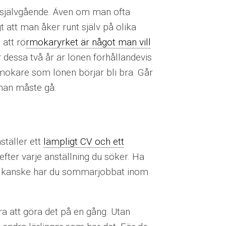
 självgående. Även om man ofta
 att man åker runt själv på olika
 att rö
rmokaryrket är något man vill
er dessa två år är lönen förhållandevis
örmokare som lönen börjar bli bra. Går
 man måste gå.
täller ett
lämpligt CV och ett
efter varje anställning du söker. Ha
 – kanske har du sommarjobbat inom
a att göra det på en gång. Utan