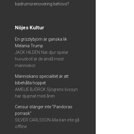
badrumsrenovering behövs?
Nöjes Kultur
En grizzlybjörn är ganska lik
Melania Trump
JACK HILDÉN När djur spelar
huvudroll är de ändå mest
människor
Människans specialitet är att
bibehålla hoppet
AMELIE BJÖRCK Sjögrens livssyn
har djupnat med åren
Censur stänger inte ”Pandoras
porrask”
SILVER CARLSSON Alla kan inte gå
offline