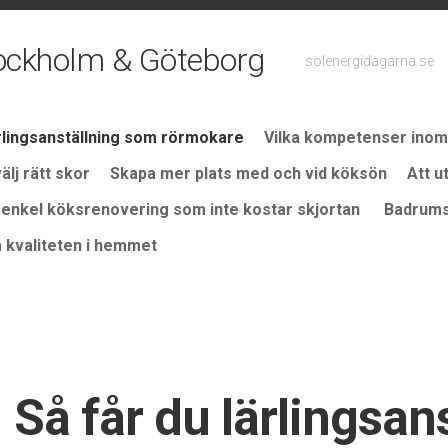
Stockholm & Göteborg
solenergidagarna.se
ärlingsanställning som rörmokare
Vilka kompetenser ino
lj rätt skor
Skapa mer plats med och vid köksön
Att ut
 enkel köksrenovering som inte kostar skjortan
Badrums
ja kvaliteten i hemmet
Så får du lärlingsan