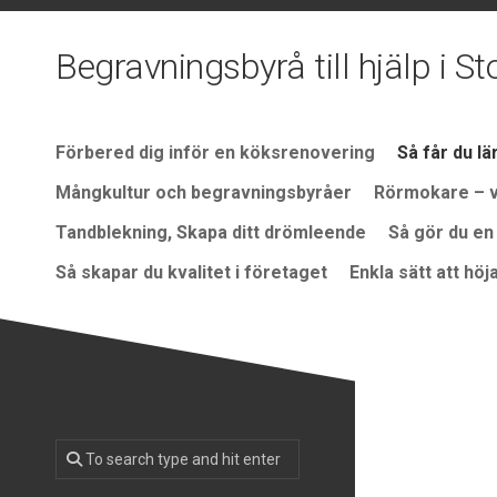
Skip
to
Begravningsbyrå till hjälp i 
content
Förbered dig inför en köksrenovering
Så får du l
Mångkultur och begravningsbyråer
Rörmokare – vä
Tandblekning, Skapa ditt drömleende
Så gör du en
Så skapar du kvalitet i företaget
Enkla sätt att hö