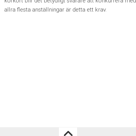
körkort blir det betydligt svårare att konkurrera med
allra flesta anställningar är detta ett krav.