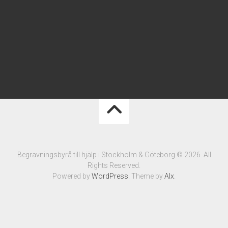
Begravningsbyrå till hjälp i Stockholm & Göteborg © 2026. All
Rights Reserved.
Powered by
WordPress
. Theme by
Alx
.