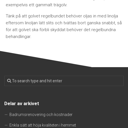
exempelvis ett gammalt trägolv.
Tänk på att golvet regelbundet behöver oljas in med linolja
eftersom linoljan lätt slits och tvättas bort ganska snabbt, så
för att golvet ska förbli skyddat behöver det regelbundna
behandlingar.
Delar av arkivet
Badrumsrenovering och kostnader
Enkla sätt att höja kvaliteten i hemmet