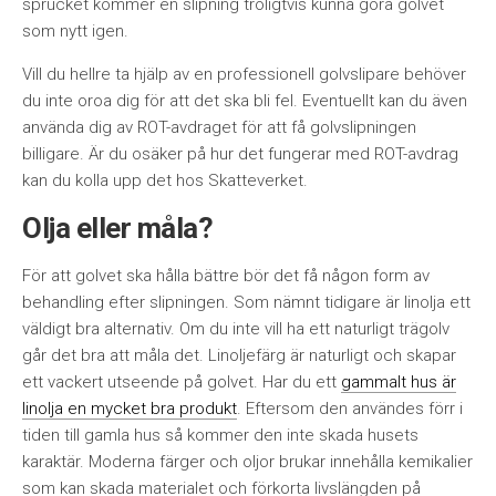
sprucket kommer en slipning troligtvis kunna göra golvet
som nytt igen.
Vill du hellre ta hjälp av en professionell golvslipare behöver
du inte oroa dig för att det ska bli fel. Eventuellt kan du även
använda dig av ROT-avdraget för att få golvslipningen
billigare. Är du osäker på hur det fungerar med ROT-avdrag
kan du kolla upp det hos Skatteverket.
Olja eller måla?
För att golvet ska hålla bättre bör det få någon form av
behandling efter slipningen. Som nämnt tidigare är linolja ett
väldigt bra alternativ. Om du inte vill ha ett naturligt trägolv
går det bra att måla det. Linoljefärg är naturligt och skapar
ett vackert utseende på golvet. Har du ett
gammalt hus är
linolja en mycket bra produkt
. Eftersom den användes förr i
tiden till gamla hus så kommer den inte skada husets
karaktär. Moderna färger och oljor brukar innehålla kemikalier
som kan skada materialet och förkorta livslängden på