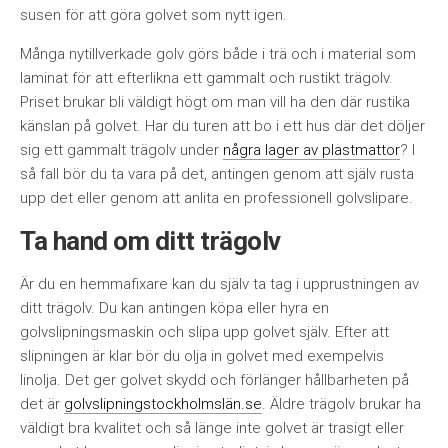
susen för att göra golvet som nytt igen.
Många nytillverkade golv görs både i trä och i material som
laminat för att efterlikna ett gammalt och rustikt trägolv.
Priset brukar bli väldigt högt om man vill ha den där rustika
känslan på golvet. Har du turen att bo i ett hus där det döljer
sig ett gammalt trägolv under
några lager av plastmattor
? I
så fall bör du ta vara på det, antingen genom att själv rusta
upp det eller genom att anlita en professionell golvslipare.
Ta hand om ditt trägolv
Är du en hemmafixare kan du själv ta tag i upprustningen av
ditt trägolv. Du kan antingen köpa eller hyra en
golvslipningsmaskin och slipa upp golvet själv. Efter att
slipningen är klar bör du olja in golvet med exempelvis
linolja. Det ger golvet skydd och förlänger hållbarheten på
det är
golvslipningstockholmslän.se
. Äldre trägolv brukar ha
väldigt bra kvalitet och så länge inte golvet är trasigt eller